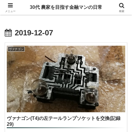
ヴァナゴンT4に乗り、たまにDIYをしています
30代 農家を目指す金融マンの日常
メニュー
検索
2019-12-07
ヴァナゴン
ヴァナゴン(T4)の左テールランプソケットを交換(記録
29)