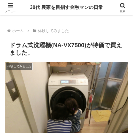
ヴァナゴンT4に乗り、たまにDIYをしています
30代 農家を目指す金融マンの日常
メニュー
検索
ホーム
体験してみました
ドラム式洗濯機(NA-VX7500)が特価で買え
ました。
体験してみました