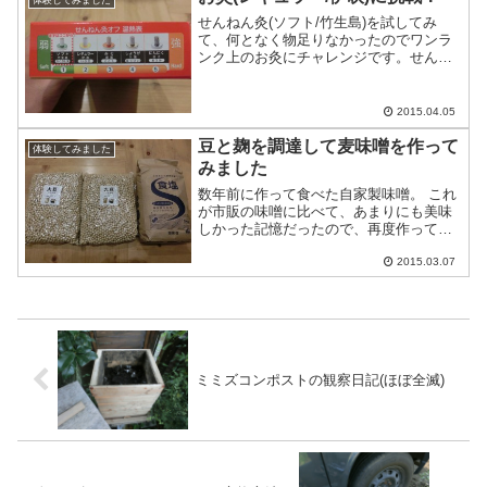
せんねん灸(ソフト/竹生島)を試してみ
て、何となく物足りなかったのでワンラ
ンク上のお灸にチャレンジです。せんね
ん灸オフ レギュラーきゅう 伊吹 80点入
を試してみました。 パッケージはこんな
やつです レギュラー灸伊吹の強さは5段
2015.04.05
階中、下か...
豆と麹を調達して麦味噌を作って
体験してみました
みました
数年前に作って食べた自家製味噌。 これ
が市販の味噌に比べて、あまりにも美味
しかった記憶だったので、再度作ってみ
ました。 使った大豆が8キロ(4キロ×2)。
塩は5キロ。 出来上がり想定32キロの味
2015.03.07
噌を予定です。 手順は次の流れ 1. 大豆
を...
ミミズコンポストの観察日記(ほぼ全滅)