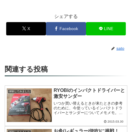
シェアする
X
Facebook
LINE
sato
関連する投稿
RYOBIのインパクトドライバーと
体験してみました
激安サンダー
いつか買い替えるときが来たときの参考
のために、今使っているインパクトドラ
イバーとサンダーについてメモメモ。ま
ずはインパクトドライバー RYOBI イン
パクトドライバ CID-1100実家が岡山にあ
2015.03.30
り、そこでよく「RYOBI」の名前を聞い
お灸(レギュラー/伊吹)に挑戦！
たか...
体験してみました