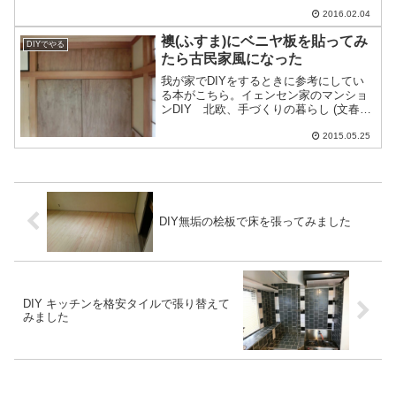
れたりした時に、気に入ったワイシャツ
2016.02.04
を捨てないですみ、引き続き利用できる
よう再生してくれます。仕上がりに満足
襖(ふすま)にベニヤ板を貼ってみ
DIYでやる
していて、ここ数年で3...
たら古民家風になった
我が家でDIYをするときに参考にしてい
る本がこちら。イェンセン家のマンショ
ンDIY 北欧、手づくりの暮らし (文春e-
book)ちょっとした小道具の作成や、ふす
まの加工、窓の加工などが具体的なサイ
2015.05.25
ズと共に記載されており、とても面白い
本です。...
DIY無垢の桧板で床を張ってみました
DIY キッチンを格安タイルで張り替えて
みました