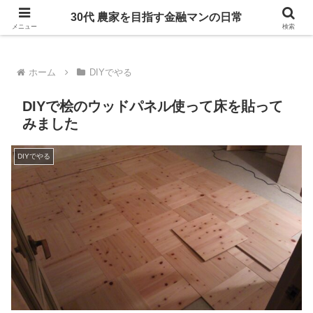
ヴァナゴンT4に乗り、たまにDIYをしています
30代 農家を目指す金融マンの日常
メニュー
検索
ホーム
DIYでやる
DIYで桧のウッドパネル使って床を貼って
みました
DIYでやる