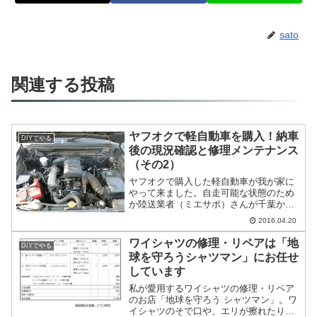
sato
関連する投稿
ヤフオクで軽自動車を購入！納車
DIYでやる
後の現況確認と修理メンテナンス
（その2）
ヤフオクで購入した軽自動車が我が家に
やって来ました。自走可能な状態のため
か陸送業者（ミエサポ）さんが千葉から
東京まで直接乗車して届けてくれまし
2016.04.20
た。事前の現車確認をしないで購入した
ため、状態確認で乗り心地はどうだった
ワイシャツの修理・リペアは「地
DIYでやる
かをドライバーさんにお伺い...
球を守ろうシャツマン」にお任せ
しています
私が愛用するワイシャツの修理・リペア
のお店「地球を守ろう シャツマン」。ワ
イシャツのそで口や、エリが擦れたり破