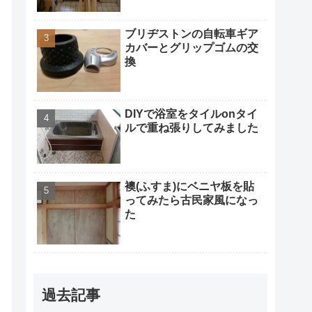
ブリヂストンの自転車ギア
カバーとグリップゴムの交
換
DIYで浴室をタイルonタイ
ルで重ね張りしてみました
襖(ふすま)にベニヤ板を貼
ってみたら古民家風になっ
た
過去記事