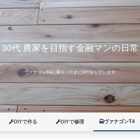
30代 農家を目指す金融マンの日常
ヴァナゴンT4に乗り、たまにDIYをしています
ヴァナゴンT4
DIYで作る
DIYで修理