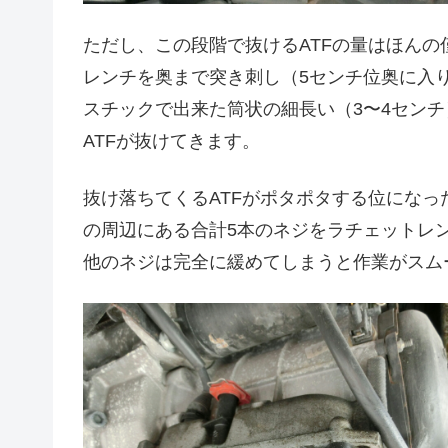
ただし、この段階で抜けるATFの量はほん
レンチを奥まで突き刺し（5センチ位奥に入
スチックで出来た筒状の細長い（3〜4セン
ATFが抜けてきます。
抜け落ちてくるATFがポタポタする位にな
の周辺にある合計5本のネジをラチェットレ
他のネジは完全に緩めてしまうと作業がスム